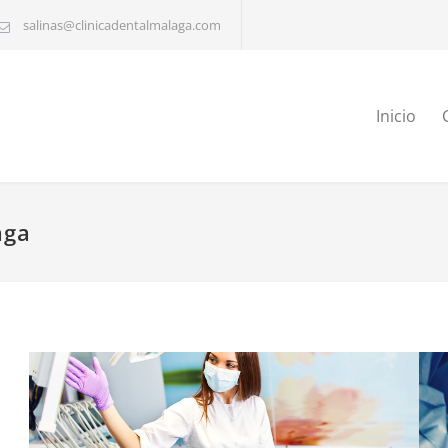
salinas@clinicadentalmalaga.com
Inicio
aga