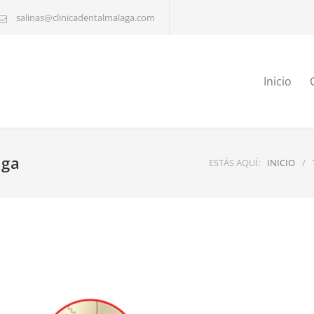
salinas@clinicadentalmalaga.com
Inicio
aga
ESTÁS AQUÍ:
INICIO
/