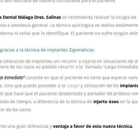
ca sea realizada de manera confortable para el paciente.
ca Dental Málaga
Dres. Salinas
se recomienda realizar la cirugía de
a o anestesia general. La técnica quirúrgica se realiza totalmente
externa ni señal que lo identifique. El paciente no sufre ningún dolo
gracias a la técnica de implantes Zigomáticos:
a colocación de implantes sin recurrir a injerto en situaciones de d
oría de los casos es posible recurrir a la llamada “carga inmediata
ga inmediata"
consiste en que el paciente no tiene que esperar vari
s, sino que puede proceder a la
“carga”
y utilización de los
implant
lo que hace que el paciente desdentado y portador de prótesis remo
iodo de tiempo, a diferencia de la técnica de
injerto óseo
en la qu
or de los casos.
nto una gran diferencia y
ventaja a favor de esta nueva técnica.