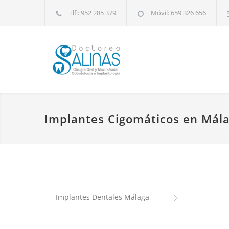
Tlf:: 952 285 379
Móvil: 659 326 656
Implantes Cigomáticos en Mál
Implantes Dentales Málaga