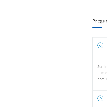
Pregu
Son i
hueso 
pómul