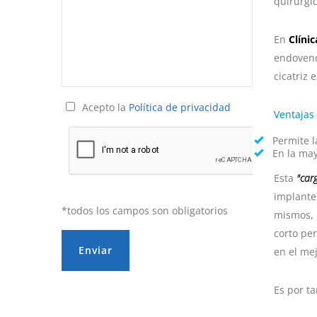
quirúrgi
En
Clíni
endovenos
cicatriz 
Acepto la
Política de privacidad
Ventajas 
Permite l
En la may
Esta
"car
implante
*todos los campos son obligatorios
mismos, 
corto per
Enviar
en el mej
Es por ta